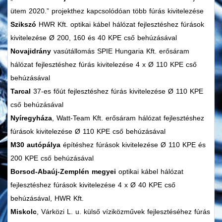
ütem 2020.” projekthez kapcsolódóan több fúrás kivitelezése
Szikszó
HWR Kft. optikai kábel hálózat fejlesztéshez fúrások
kivitelezése Ø 200, 160 és 40 KPE cső behúzásával
Novajidrány
vasútállomás SPIE Hungaria Kft. erősáram
hálózat fejlesztéshez fúrás kivitelezése 4 x Ø 110 KPE cső
behúzásával
Tarcal
37-es főút fejlesztéshez fúrás kivitelezése Ø 110 KPE
cső behúzásával
Nyíregyháza
, Watt-Team Kft. erősáram hálózat fejlesztéshez
fúrások kivitelezése Ø 110 KPE cső behúzásával
M30 autópálya
építéshez fúrások kivitelezése Ø 110 KPE és
200 KPE cső behúzásával
Borsod-Abaúj-Zemplén megyei
optikai kábel hálózat
fejlesztéshez fúrások kivitelezése 4 x Ø 40 KPE cső
behúzásával, HWR Kft.
Miskolc
, Várközi L. u. külső víziközművek fejlesztéséhez fúrás