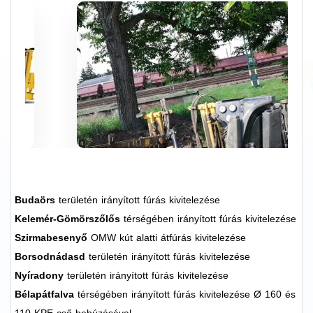
Budaörs
területén irányított fúrás kivitelezése
Kelemér-Gömörszőlős
térségében irányított fúrás kivitelezése
Szirmabesenyő
OMW kút alatti átfúrás kivitelezése
Borsodnádasd
területén irányított fúrás kivitelezése
Nyíradony
területén irányított fúrás kivitelezése
Bélapátfalva
térségében irányított fúrás kivitelezése Ø 160 és