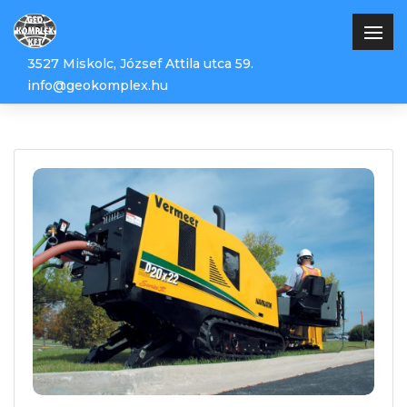
3527 Miskolc, József Attila utca 59.
info@geokomplex.hu