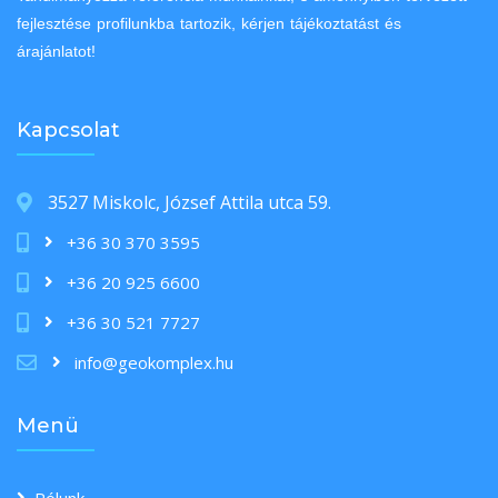
fejlesztése profilunkba tartozik, kérjen tájékoztatást és
árajánlatot!
Kapcsolat
3527 Miskolc, József Attila utca 59.
+36 30 370 3595
+36 20 925 6600
+36 30 521 7727
info@geokomplex.hu
Menü