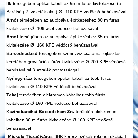
Ilk
térségében optikai kábelhez 65 m fúrás kivitelezése (a
Barátság 2. vezeték alatt) Ø 110 KPE védőcső behúzásával
Arnót
térségében az autópálya építkezéshez 80 m fúrás
kivitelezése Ø 108 acél védőcső behúzásával
Arnót
térségében az autópálya építkezéshez 85 m fúrás
kivitelezése Ø 160 KPE védőcső behúzásával
Borsodnádasd
térségében szennyvíz csatorna fejlesztés
keretében gravitációs fúrás kivitelezése Ø 200 KPE védőcső
behúzásával 3 ezrelék pontossággal
Nyíregyháza
térségében optikai kábelhez több fúrás
kivitelezése Ø 110 KPE védőcső behúzásával
Tokaj
térségében elektromos kábelhez több fúrás
kivitelezése Ø 160 KPE védőcső behúzásával
Kazincbarcikai Borsodchem Zrt.
területén elektromos
kábelhez 80 m fúrás kivitelezése Ø 160 KPE védőcső
behúzásával
„
Miskolc-Tiszaújváros
BHK keresztezések rekonstrukciója II.