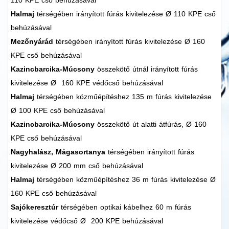
110 KPE cső behúzásával
Halmaj
térségében irányított fúrás kivitelezése Ø 110 KPE cső
behúzásával
Mezőnyárád
térségében irányított fúrás kivitelezése Ø 160
KPE cső behúzásával
Kazincbarcika-Múcsony
összekötő útnál irányított fúrás
kivitelezése Ø 160 KPE védőcső behúzásával
Halmaj
térségében közműépítéshez 135 m fúrás kivitelezése
Ø 100 KPE cső behúzásával
Kazincbarcika-Múcsony
összekötő út alatti átfúrás, Ø 160
KPE cső behúzásával
Nagyhalász, Mágasortanya
térségében irányított fúrás
kivitelezése Ø 200 mm cső behúzásával
Halmaj
térségében közműépítéshez 36 m fúrás kivitelezése Ø
160 KPE cső behúzásával
Sajókeresztúr
térségében optikai kábelhez 60 m fúrás
kivitelezése védőcső Ø 200 KPE behúzásával