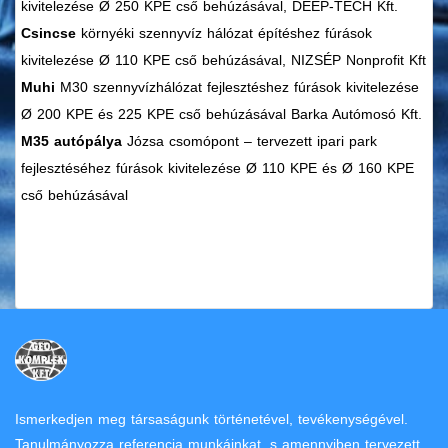
kivitelezése Ø 250 KPE cső behúzásával, DEEP-TECH Kft.
Csincse
környéki szennyvíz hálózat építéshez fúrások
kivitelezése Ø 110 KPE cső behúzásával, NIZSÉP Nonprofit Kft
Muhi
M30 szennyvízhálózat fejlesztéshez fúrások kivitelezése
Ø 200 KPE és 225 KPE cső behúzásával Barka Autómosó Kft.
M35 autópálya
Józsa csomópont – tervezett ipari park
fejlesztéséhez fúrások kivitelezése Ø 110 KPE és Ø 160 KPE
cső behúzásával
Ismerkedjen meg társaságunk történetével, tevékenységével.
Tanulmányozza referencia munkáinkat, s amennyiben tervezett